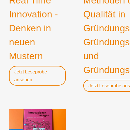
Real Time
Methoden 
Innovation -
Qualität in
Denken in
Gründungs
neuen
Gründungs
Mustern
und
Gründungs
Jetzt Leseprobe
ansehen
Jetzt Leseprobe an