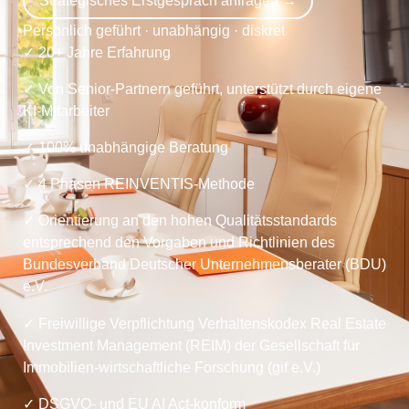
Strategisches Erstgespräch anfragen →
Persönlich geführt · unabhängig · diskret
✓
2
0
+
Jahre
Erfahrung
✓
Von
Senior-Partnern
geführt, unterstützt durch eigene
KI-Mitarbeiter
✓
100% unabhängige Beratung
✓
4 Phasen REINVENTIS-Methode
✓ Orientierung an den h
ohen Qualitätsstandards
entsprechend den Vorgaben und Richtlinien des
Bundesverband Deutscher Unternehmensberater (BDU)
e.V.
✓
Freiwillige Verpflichtung Verhaltenskodex Real Estate
Investment Management (REIM) der Gesellschaft für
Immobilien-wirtschaftliche Forschung (gif e.V.)
✓ DSGVO- und EU AI Act-konform