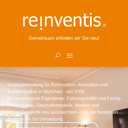
Gemeinsam erfinden wir Sie neu!
Strategieberatung für Reinvention, Innovation und
Transformation in München - seit 2006
Wir unterstützen Eigentümer, Führungskräfte und Family
Offices dabei, Geschäftsmodelle, Marken und
Immobilienwerte neu auszurichten – von der fundierten
Analyse bis zur Umsetzung.