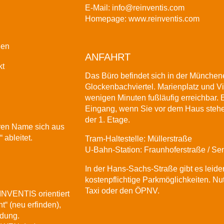
E-Mail:
info@reinventis.com
Homepage:
www.reinventis.com
gen
ANFAHRT
kt
Das Büro befindet sich in der Münchene
Glockenbachviertel. Marienplatz und Vi
wenigen Minuten fußläufig erreichbar. B
Eingang, wenn Sie vor dem Haus stehen
der 1. Etage.
ren Name sich aus
 ableitet.
Tram-Haltestelle: Müllerstraße
U-Bahn-Station: Fraunhoferstraße / Sen
In der Hans-Sachs-Straße gibt es leide
kostenpflichtige Parkmöglichkeiten. Nut
Taxi oder den
ÖPNV
.
NVENTIS orientiert
t“ (neu erfinden),
ndung.