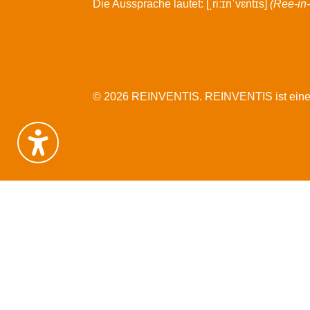
Die Aussprache lautet: [ˌriːɪnˈvɛntɪs]
(Ree-in
© 2026 REINVENTIS. REINVENTIS ist eine re