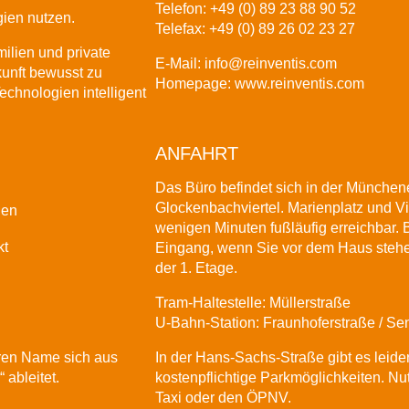
Telefon: +49 (0) 89 23 88 90 52
gien nutzen.
Telefax: +49 (0) 89 26 02 23 27
ilien und private
E-Mail:
info@reinventis.com
unft bewusst zu
Homepage:
www.reinventis.com
echnologien intelligent
ANFAHRT
Das Büro befindet sich in der Münchene
Glockenbachviertel. Marienplatz und Vi
gen
wenigen Minuten fußläufig erreichbar. B
kt
Eingang, wenn Sie vor dem Haus stehen
der 1. Etage.
Tram-Haltestelle: Müllerstraße
U-Bahn-Station: Fraunhoferstraße / Sen
ren Name sich aus
In der Hans-Sachs-Straße gibt es leide
 ableitet.
kostenpflichtige Parkmöglichkeiten. Nut
Taxi oder den
ÖPNV
.