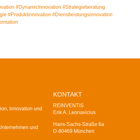
vation
#
DynamicInnovation
#
Strategieberatung
gie
#Produktinnovation
#
Dienstleistungsinnovation
ormation
KONTAKT
REINVENTIS
tion, Innovation und
Erik A. Leonavicius
Hans-Sachs-Straße 6a
r Unternehmen und
D-80469 München