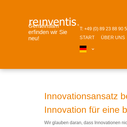
Gemeinsam
T: +49 (0) 89 23 88 90
erfinden wir Sie
START
ÜBER UNS
neu!
Innovationsansatz 
Innovation für eine 
Wir glauben daran, dass Innovationen nic